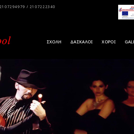
2107294979 / 2107222340
ΣΧΟΛΗ
ΔΑΣΚΑΛΟΙ
ΧΟΡΟΙ
GAL